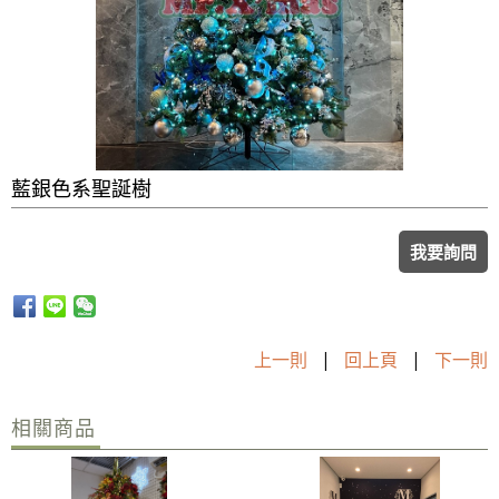
藍銀色系聖誕樹
我要詢問
上一則
|
回上頁
|
下一則
相關商品