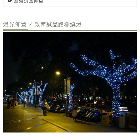
聖誕氛圍佈置
燈光佈置 / 敦南誠品路樹繞燈