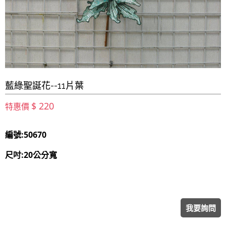
藍綠聖誕花--11片葉
$ 220
特惠價
編號:50670
尺吋:20公分寬
我要詢問