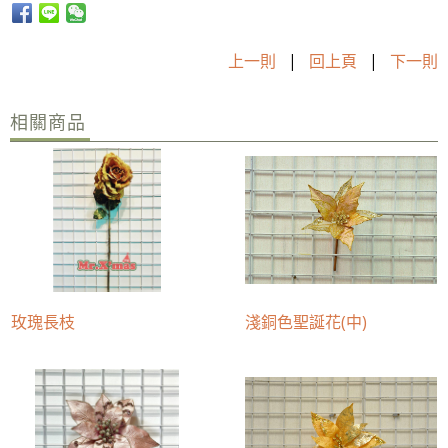
上一則
|
回上頁
|
下一則
相關商品
玫瑰長枝
淺銅色聖誕花(中)