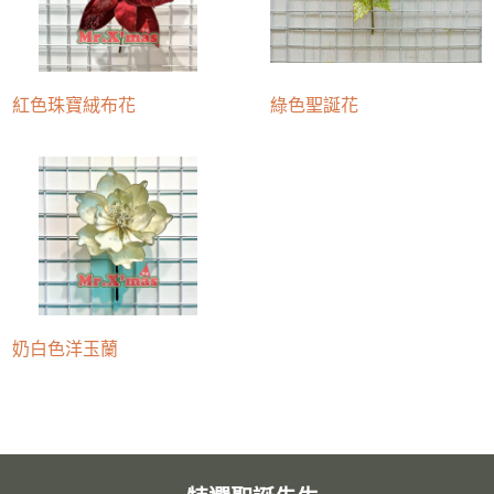
紅色珠寶絨布花
綠色聖誕花
奶白色洋玉蘭