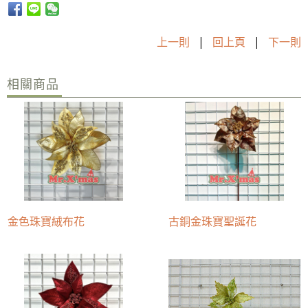
上一則
|
回上頁
|
下一則
相關商品
金色珠寶絨布花
古銅金珠寶聖誕花