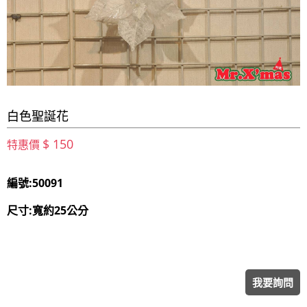
白色聖誕花
$ 150
特惠價
編號:50091
尺寸:寬約25公分
我要詢問