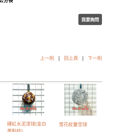
0公分長
我要詢問
上一則
|
回上頁
|
下一則
磚紅水泥漆球(金白
雪花紋簍空球
墨點紋)