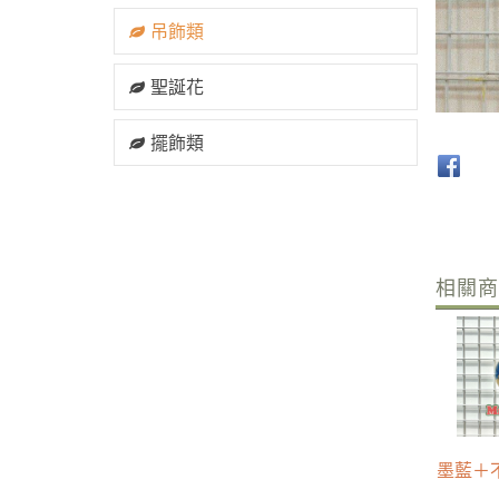
吊飾類
聖誕花
擺飾類
相關
墨藍＋