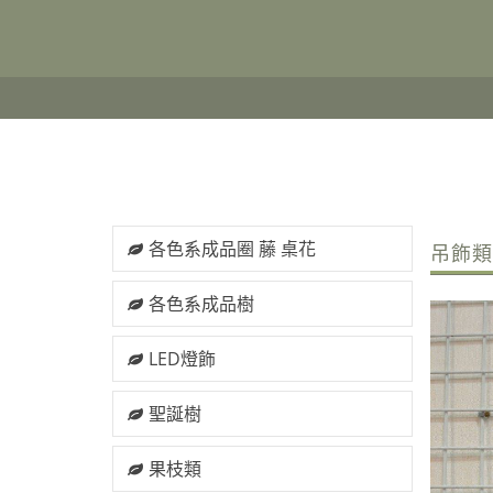
各色系成品圈 藤 桌花
吊飾
各色系成品樹
LED燈飾
聖誕樹
果枝類