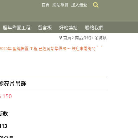
首頁
網站導覽
加入最愛
歷年佈置工程
留言板
好站連結
聯絡我們
首頁
商品介紹
吊飾類
2025 聖誕佈置開跑囉～～歡迎到店選購
2025年 聖誕佈置 工程 已經開始準備囉～ 歡迎來電詢問＾＾
2025 聖誕佈置開跑囉～～歡迎到店選購
2025年 聖誕佈置 工程 已經開始準備囉～ 歡迎來電詢問＾＾
鱗亮片吊飾
$ 150
年新款
113