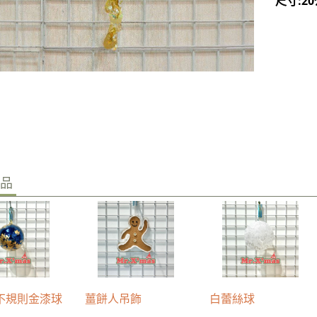
尺寸:2
商品
不規則金漆球
薑餅人吊飾
白蕾絲球