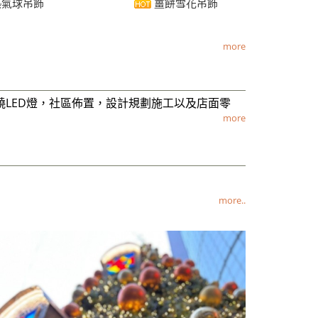
氣球吊飾
薑餅雪花吊飾
more
LED燈，社區佈置，設計規劃施工以及店面零
more
more..