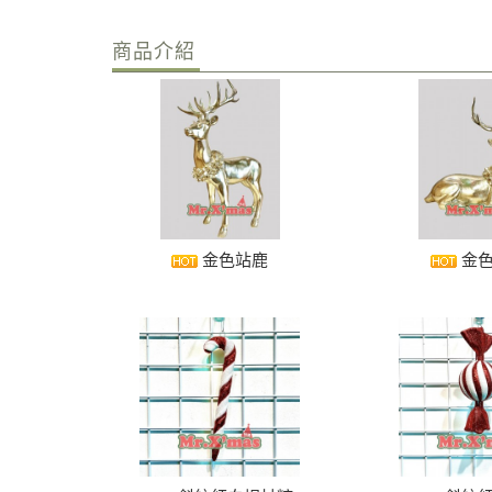
商品介紹
金色站鹿
金色