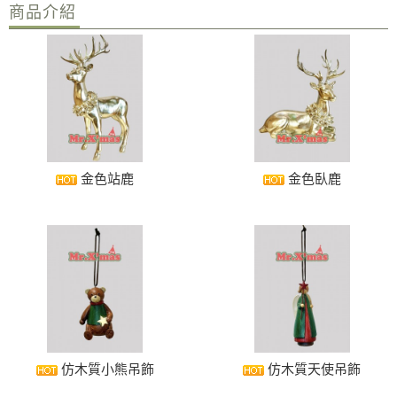
商品介紹
2025年 聖誕佈置 工程 已經開始準備囉～ 歡迎來電詢問＾＾
金色站鹿
金色臥鹿
仿木質小熊吊飾
仿木質天使吊飾