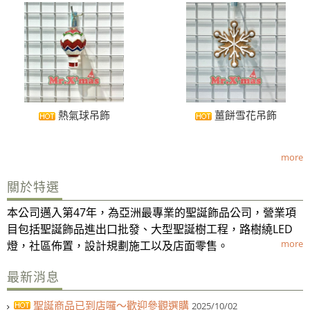
熱氣球吊飾
薑餅雪花吊飾
more
關於特選
本公司邁入第47年，為亞洲最專業的聖誕飾品公司，營業項
目包括聖誕飾品進出口批發、大型聖誕樹工程，路樹繞LED
more
燈，社區佈置，設計規劃施工以及店面零售。
最新消息
聖誕商品已到店囉～歡迎參觀選購
2025/10/02