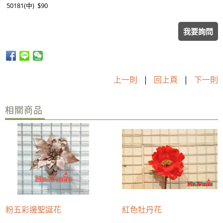
50181(中)
$90
我要詢問
上一則
|
回上頁
|
下一則
相關商品
粉五彩邊聖誕花
紅色牡丹花