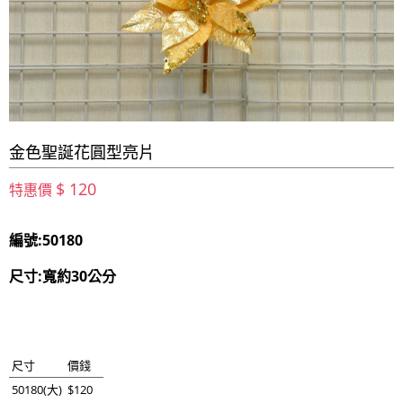
金色聖誕花圓型亮片
$ 120
特惠價
編號:50180
尺寸:寬約30公分
尺寸
價錢
50180(大)
$120